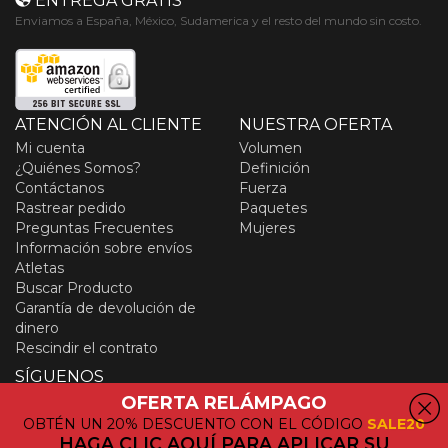
ENTREGA GRATIS
Enviamos a España, México, Sudamerica y el resto del mundo sin costo.
ATENCIÓN AL CLIENTE
NUESTRA OFERTA
Mi cuenta
Volumen
¿Quiénes Somos?
Definición
Contáctanos
Fuerza
Rastrear pedido
Paquetes
Preguntas Frecuentes
Mujeres
Información sobre envíos
Atletas
Buscar Producto
Garantía de devolución de
dinero
Rescindir el contrato
SÍGUENOS
Instagram
Pinterest
Facebook
OFERTA RELÁMPAGO
Youtube
OBTÉN UN 20% DESCUENTO CON EL CÓDIGO
SALE20
HAGA CLIC AQUÍ PARA APLICAR SU