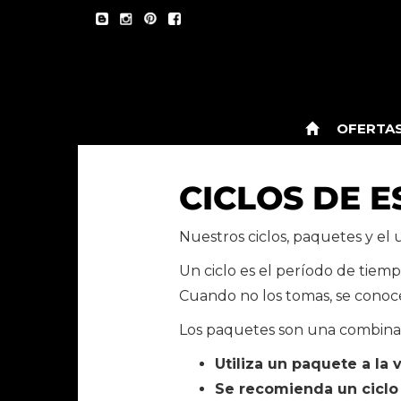
OFERTA
CICLOS DE E
Nuestros ciclos, paquetes y el
Un ciclo es el período de tiemp
Cuando no los tomas, se conoce
Los paquetes son una combinació
Utiliza un paquete a la 
Se recomienda un cicl